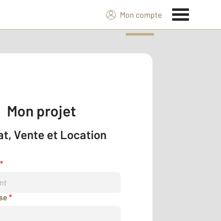
Mon compte
Mon projet
t, Vente et Location
*
sse
*