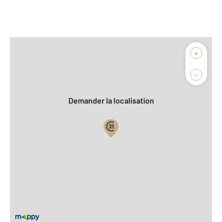
Afficher sur la carte :
+
Agence
Biens vendus
-
Demander la localisation
Vue globale
2
Surface totale : 93 m
2
Surface habitable : 93 m
Type d'appartement : F5
er
Étage : 1
Nombre de pièces : 5
[Voir le détail]