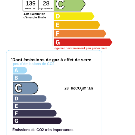
139
28
2
2
kg CO
/m
.an
kWh/m
.an
2
139 kWh/m²/an
d'énergie finale
logement extrêmement peu performant
Dont émissions de gaz à effet de serre
*
peu d'émissions de CO2
28
kgCO
/m
.an
2
2
Émissions de CO2 très importantes