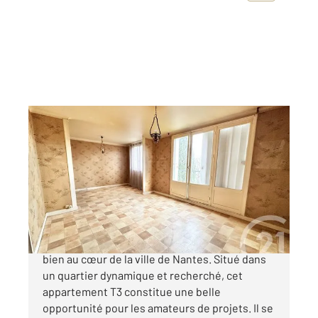
NANTES 44
2
52 m
, 3 pièces
Ref : 3081
Appartement à vendre
99 990 €
DALBY : Venez découvrir le potentiel de ce
bien au cœur de la ville de Nantes. Situé dans
un quartier dynamique et recherché, cet
appartement T3 constitue une belle
opportunité pour les amateurs de projets. Il se