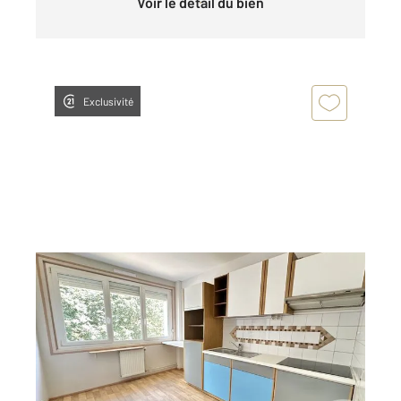
Voir le détail du bien
Exclusivité
NANTES 44
2
32,37 m
, 1 pièce
Ref : 3248
Appartement F1 à vendre
109 990 €