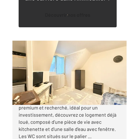
Découvrir nos offres
NANTES 44
2
15,06 m
, 1 pièce
Ref : 3172
Appartement Studio à vendre
52 990 €
CHANTIERS NAVALS : Dans un secteur
premium et recherché, idéal pour un
investissement, découvrez ce logement déjà
loué, composé d'une pièce de vie avec
kitchenette et d'une salle d'eau avec fenêtre.
Les WC sont situés sur le palier ...