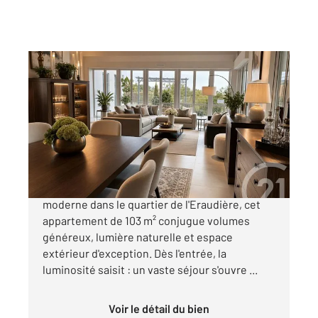
NANTES 44
2
103 m
, 4 pièces
Ref : 3110
Appartement à vendre
468 990 €
Perché au dernier étage d'une résidence
moderne dans le quartier de l'Eraudière, cet
appartement de 103 m² conjugue volumes
généreux, lumière naturelle et espace
extérieur d'exception. Dès l'entrée, la
luminosité saisit : un vaste séjour s'ouvre ...
Voir le détail du bien