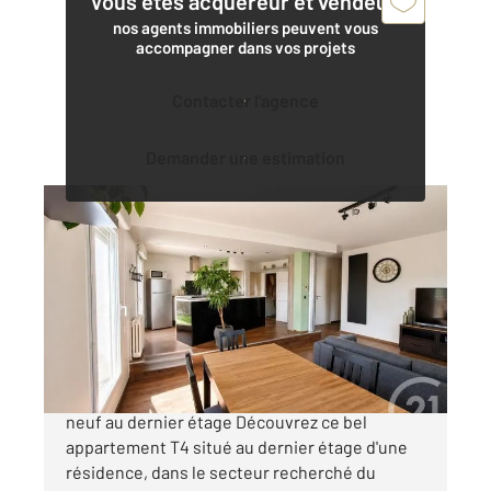
Vous êtes acquéreur et vendeur,
nos agents immobiliers peuvent vous
accompagner dans vos projets
Contacter l'agence
Demander une estimation
NANTES 44
2
77 m
, 4 pièces
Ref : 3255
Appartement à vendre
279 990 €
CRAPA Appartement T4 entièrement refait à
neuf au dernier étage Découvrez ce bel
appartement T4 situé au dernier étage d'une
résidence, dans le secteur recherché du