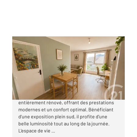
NANTES 44
2
56,09 m
, 2 pièces
Ref : 3164
Appartement T2 à vendre
150 990 €
Découvrez ce bel appartement T2 de 56 m²,
entièrement rénové, offrant des prestations
modernes et un confort optimal. Bénéficiant
d'une exposition plein sud, il profite d'une
belle luminosité tout au long de la journée.
L'espace de vie ...