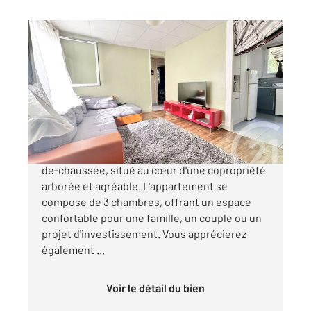
NANTES 44
2
62,30 m
, 4 pièces
Ref : 3221
Appartement à vendre
161 990 €
HALLUCHERE : Découvrez ce beau T4 en rez-
de-chaussée, situé au cœur d'une copropriété
arborée et agréable. L'appartement se
compose de 3 chambres, offrant un espace
confortable pour une famille, un couple ou un
projet d'investissement. Vous apprécierez
également ...
Voir le détail du bien