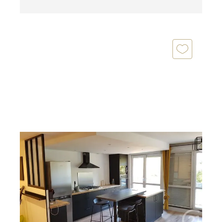
NANTES 44
2
86,77 m
, 4 pièces
Ref : 3214
Appartement à vendre
243 990 €