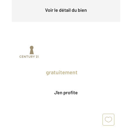
Voir le détail du bien
Prenez un temps d'avance sur le marché
en profitant
gratuitement
des Ventes
Privées CENTURY 21.
J'en profite