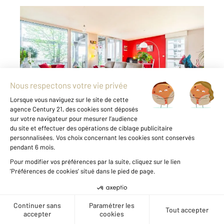
NANTES 44
2
102 m
, 4 pièces
Ref : 3144
Appartement Duplex à vendre
366 990 €
Découvrez ce bel appartement T4 en duplex,
construit en 2006, offrant une surface
généreuse de 102 m² et des volumes
particulièrement agréables. Le bien se
compose d'un grand salon avec cuisine
ouverte de plus de 40 m², créant un ...
Voir le détail du bien
Créer une alerte