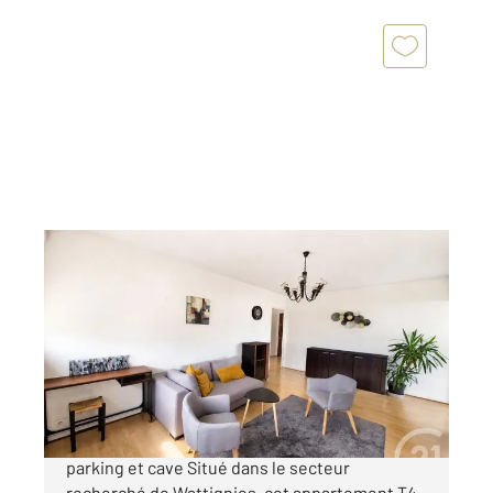
NANTES 44
2
67 m
, 4 pièces
Ref : 3260
Appartement à vendre
202 990 €
WATTIGNIES Appartement T4 de 67 m² avec
parking et cave Situé dans le secteur
recherché de Wattignies, cet appartement T4