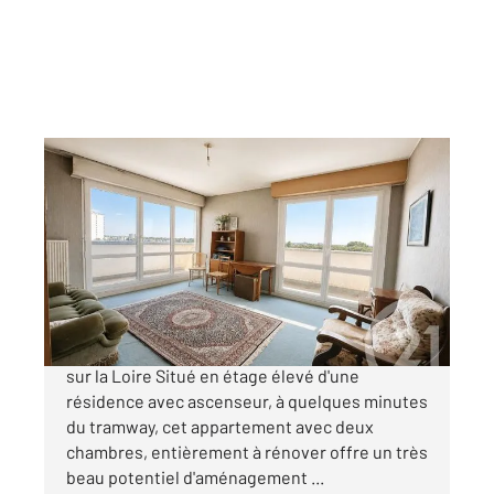
NANTES 44
2
62,20 m
, 3 pièces
Ref : 122
Appartement F3 à vendre
176 990 €
MANGIN : T3 à rénover Étage élevé avec vue
sur la Loire Situé en étage élevé d'une
résidence avec ascenseur, à quelques minutes
du tramway, cet appartement avec deux
chambres, entièrement à rénover offre un très
beau potentiel d'aménagement ...