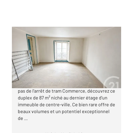
NANTES 44
2
72,31 m
, 4 pièces
Ref : 3155
Appartement à vendre
194 990 €
Idéalement situé rue Sainte-Catherine, à deux
pas de l'arrêt de tram Commerce, découvrez ce
duplex de 87 m² niché au dernier étage d'un
immeuble de centre-ville. Ce bien rare offre de
beaux volumes et un potentiel exceptionnel
de ...